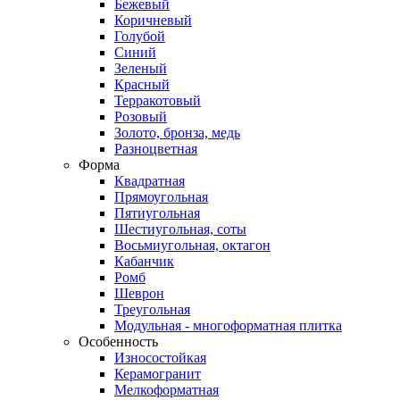
Бежевый
Коричневый
Голубой
Синий
Зеленый
Красный
Терракотовый
Розовый
Золото, бронза, медь
Разноцветная
Форма
Квадратная
Прямоугольная
Пятиугольная
Шестиугольная, соты
Восьмиугольная, октагон
Кабанчик
Ромб
Шеврон
Треугольная
Модульная - многоформатная плитка
Особенность
Износостойкая
Керамогранит
Мелкоформатная