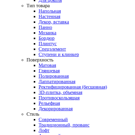
Для цоколя
Тип товара
Напольная
Настенная
Декор, вставка
Панно
Мозаика
Бордюр
Плинтус
Спецэлемент
Ступени и клинкер
Поверхность
Матовая
Глянцевая
Полированная
Лаппатированная
Ректифицированная (бесшовная)
3D-плитка, объемная
Противоскользящая
Рельефная
Декорированная
Стиль
Современный
Традиционный, прованс
Лофт