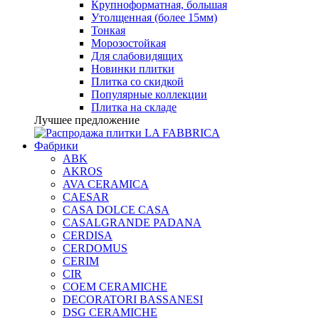
Крупноформатная, большая
Утолщенная (более 15мм)
Тонкая
Морозостойкая
Для слабовидящих
Новинки плитки
Плитка со скидкой
Популярные коллекции
Плитка на складе
Лучшее предложение
Фабрики
ABK
AKROS
AVA CERAMICA
CAESAR
CASA DOLCE CASA
CASALGRANDE PADANA
CERDISA
CERDOMUS
CERIM
CIR
COEM CERAMICHE
DECORATORI BASSANESI
DSG CERAMICHE