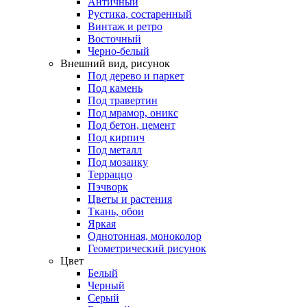
Античный
Рустика, состаренный
Винтаж и ретро
Восточный
Черно-белый
Внешний вид, рисунок
Под дерево и паркет
Под камень
Под травертин
Под мрамор, оникс
Под бетон, цемент
Под кирпич
Под металл
Под мозаику
Терраццо
Пэчворк
Цветы и растения
Ткань, обои
Яркая
Однотонная, моноколор
Геометрический рисунок
Цвет
Белый
Черный
Серый