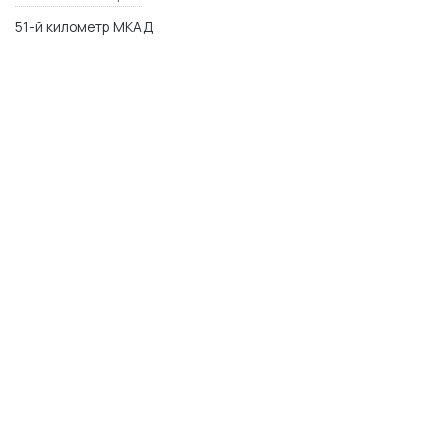
51-й километр МКАД
МО, Одинцовский р-н,п. Заречье, ул. Торговая 2
WhatsApp
Telegram
Max
© 2014–2026 Керамика Футура
plitka-kf.ru