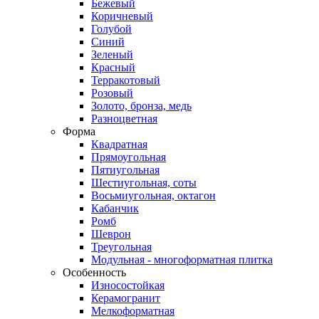
Бежевый
Коричневый
Голубой
Синий
Зеленый
Красный
Терракотовый
Розовый
Золото, бронза, медь
Разноцветная
Форма
Квадратная
Прямоугольная
Пятиугольная
Шестиугольная, соты
Восьмиугольная, октагон
Кабанчик
Ромб
Шеврон
Треугольная
Модульная - многоформатная плитка
Особенность
Износостойкая
Керамогранит
Мелкоформатная