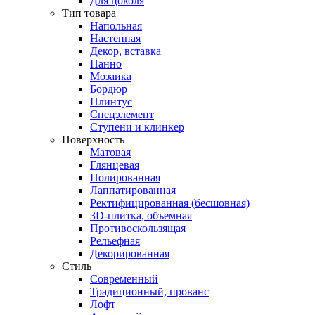
Для цоколя
Тип товара
Напольная
Настенная
Декор, вставка
Панно
Мозаика
Бордюр
Плинтус
Спецэлемент
Ступени и клинкер
Поверхность
Матовая
Глянцевая
Полированная
Лаппатированная
Ректифицированная (бесшовная)
3D-плитка, объемная
Противоскользящая
Рельефная
Декорированная
Стиль
Современный
Традиционный, прованс
Лофт