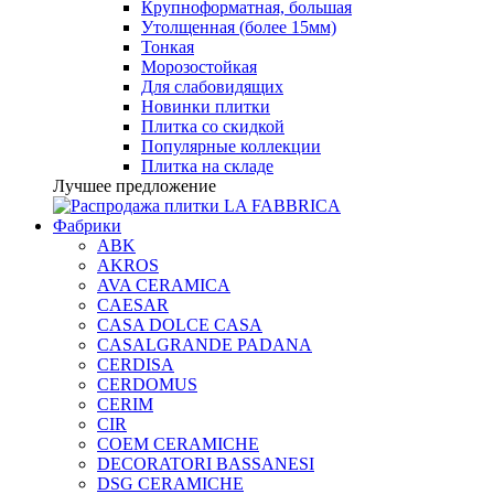
Крупноформатная, большая
Утолщенная (более 15мм)
Тонкая
Морозостойкая
Для слабовидящих
Новинки плитки
Плитка со скидкой
Популярные коллекции
Плитка на складе
Лучшее предложение
Фабрики
ABK
AKROS
AVA CERAMICA
CAESAR
CASA DOLCE CASA
CASALGRANDE PADANA
CERDISA
CERDOMUS
CERIM
CIR
COEM CERAMICHE
DECORATORI BASSANESI
DSG CERAMICHE