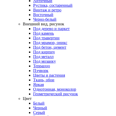
Античный
Рустика, состаренный
Винтаж и ретро
Восточный
Черно-белый
Внешний вид, рисунок
Под дерево и паркет
Под камень
Под травертин
Под мрамор, оникс
Под бетон, цемент
Под кирпич
Под металл
Под мозаику
Терраццо
Пэчворк
Цветы и растения
Ткань, обои
Яркая
Однотонная, моноколор
Геометрический рисунок
Цвет
Белый
Черный
Серый