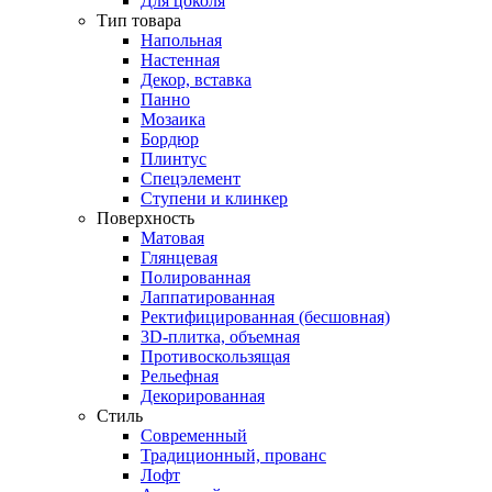
Для цоколя
Тип товара
Напольная
Настенная
Декор, вставка
Панно
Мозаика
Бордюр
Плинтус
Спецэлемент
Ступени и клинкер
Поверхность
Матовая
Глянцевая
Полированная
Лаппатированная
Ректифицированная (бесшовная)
3D-плитка, объемная
Противоскользящая
Рельефная
Декорированная
Стиль
Современный
Традиционный, прованс
Лофт