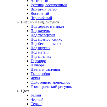
Античный
Рустика, состаренный
Винтаж и ретро
Восточный
Черно-белый
Внешний вид, рисунок
Под дерево и паркет
Под камень
Под травертин
Под мрамор, оникс
Под бетон, цемент
Под кирпич
Под металл
Под мозаику
Терраццо
Пэчворк
Цветы и растения
Ткань, обои
Яркая
Однотонная, моноколор
Геометрический рисунок
Цвет
Белый
Черный
Серый