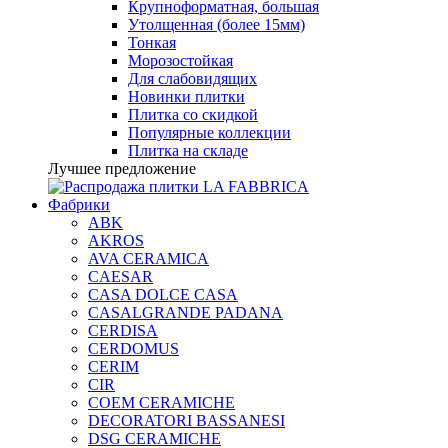
Крупноформатная, большая
Утолщенная (более 15мм)
Тонкая
Морозостойкая
Для слабовидящих
Новинки плитки
Плитка со скидкой
Популярные коллекции
Плитка на складе
Лучшее предложение
Фабрики
ABK
AKROS
AVA CERAMICA
CAESAR
CASA DOLCE CASA
CASALGRANDE PADANA
CERDISA
CERDOMUS
CERIM
CIR
COEM CERAMICHE
DECORATORI BASSANESI
DSG CERAMICHE