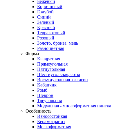
Бежевый
Коричневый
Голубой
Синий
Зеленый
Красный
Терракотовый
Розовый
Золото, бронза, медь
Разноцветная
Форма
Квадратная
Прямоугольная
Пятиугольная
Шестиугольная, соты
Восьмиугольная, октагон
Кабанчик
Ромб
Шеврон
Треугольная
Модульная - многоформатная плитка
Особенность
Износостойкая
Керамогранит
Мелкоформатная