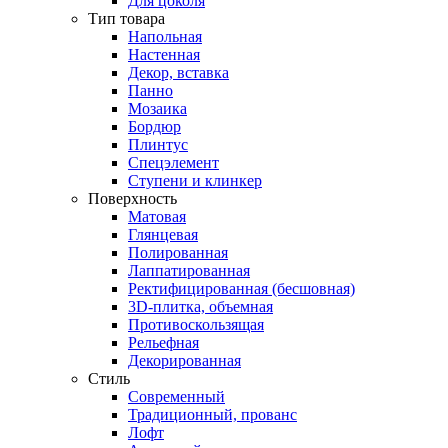
Для цоколя
Тип товара
Напольная
Настенная
Декор, вставка
Панно
Мозаика
Бордюр
Плинтус
Спецэлемент
Ступени и клинкер
Поверхность
Матовая
Глянцевая
Полированная
Лаппатированная
Ректифицированная (бесшовная)
3D-плитка, объемная
Противоскользящая
Рельефная
Декорированная
Стиль
Современный
Традиционный, прованс
Лофт