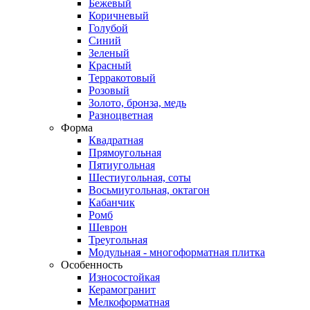
Бежевый
Коричневый
Голубой
Синий
Зеленый
Красный
Терракотовый
Розовый
Золото, бронза, медь
Разноцветная
Форма
Квадратная
Прямоугольная
Пятиугольная
Шестиугольная, соты
Восьмиугольная, октагон
Кабанчик
Ромб
Шеврон
Треугольная
Модульная - многоформатная плитка
Особенность
Износостойкая
Керамогранит
Мелкоформатная