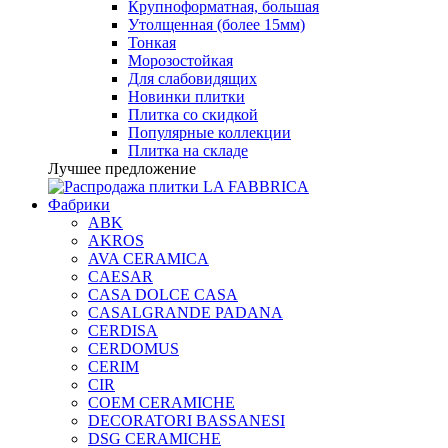
Крупноформатная, большая
Утолщенная (более 15мм)
Тонкая
Морозостойкая
Для слабовидящих
Новинки плитки
Плитка со скидкой
Популярные коллекции
Плитка на складе
Лучшее предложение
Фабрики
ABK
AKROS
AVA CERAMICA
CAESAR
CASA DOLCE CASA
CASALGRANDE PADANA
CERDISA
CERDOMUS
CERIM
CIR
COEM CERAMICHE
DECORATORI BASSANESI
DSG CERAMICHE