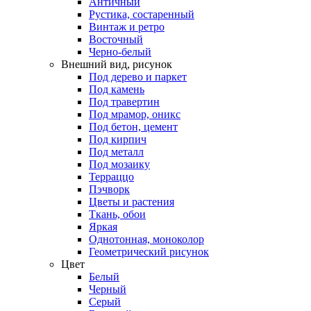
Античный
Рустика, состаренный
Винтаж и ретро
Восточный
Черно-белый
Внешний вид, рисунок
Под дерево и паркет
Под камень
Под травертин
Под мрамор, оникс
Под бетон, цемент
Под кирпич
Под металл
Под мозаику
Терраццо
Пэчворк
Цветы и растения
Ткань, обои
Яркая
Однотонная, моноколор
Геометрический рисунок
Цвет
Белый
Черный
Серый