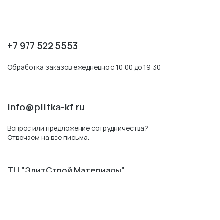
+7 977 522 5553
Обработка заказов ежедневно с 10:00 до 19:30
info@plitka-kf.ru
Вопрос или предложение сотрудничества?
Отвечаем на все письма.
ТЦ "ЭлитСтрой Материалы"
Показать на карте
51-й километр МКАД
МО, Одинцовский р-н,п. Заречье, ул. Торговая 2